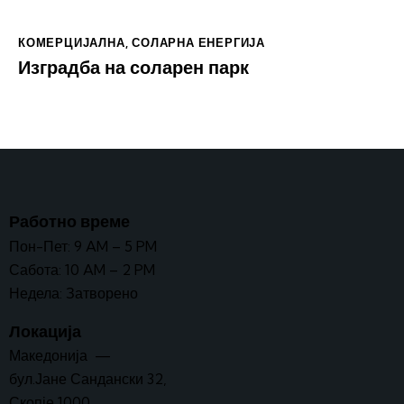
КОМЕРЦИЈАЛНА
,
СОЛАРНА ЕНЕРГИЈА
Изградба на соларен парк
Работно време
Пон-Пет: 9 AM – 5 PM
Сабота: 10 AM – 2 PM
Недела: Затворено
Локација
Македонија —
бул.Јане Сандански 32,
Скопје 1000