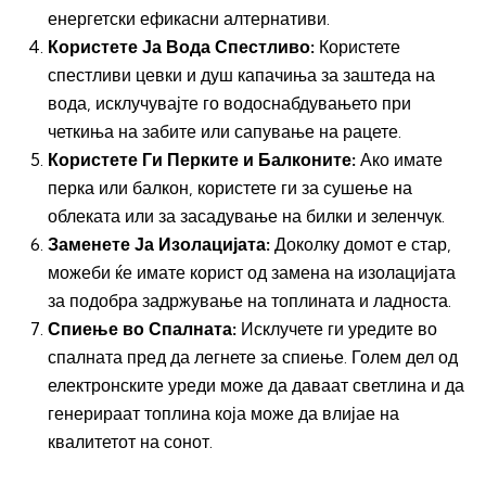
енергетски ефикасни алтернативи.
Користете Ја Вода Спестливо:
Користете
спестливи цевки и душ капачиња за заштеда на
вода, исклучувајте го водоснабдувањето при
четкиња на забите или сапување на рацете.
Користете Ги Перките и Балконите:
Ако имате
перка или балкон, користете ги за сушење на
облеката или за засадување на билки и зеленчук.
Заменете Ја Изолацијата:
Доколку домот е стар,
можеби ќе имате корист од замена на изолацијата
за подобра задржување на топлината и ладноста.
Спиење во Спалната:
Исклучете ги уредите во
спалната пред да легнете за спиење. Голем дел од
електронските уреди може да даваат светлина и да
генерираат топлина која може да влијае на
квалитетот на сонот.