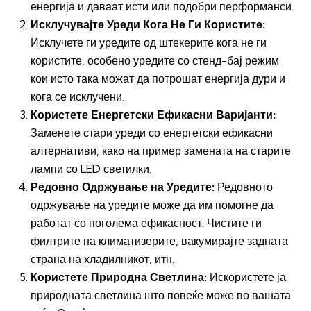
енергија и даваат исти или подобри перформанси.
Исклучувајте Уреди Кога Не Ги Користите:
Исклучете ги уредите од штекерите кога не ги
користите, особено уредите со стенд-бај режим
кои исто така можат да потрошат енергија дури и
кога се исклучени.
Користете Енергетски Ефикасни Варијанти:
Заменете стари уреди со енергетски ефикасни
алтернативи, како на пример замената на старите
лампи со LED светилки.
Редовно Одржување на Уредите:
Редовното
одржување на уредите може да им помогне да
работат со поголема ефикасност. Чистите ги
филтрите на климатизерите, вакумирајте задната
страна на хладилникот, итн.
Користете Природна Светлина:
Искористете ја
природната светлина што повеќе може во вашата