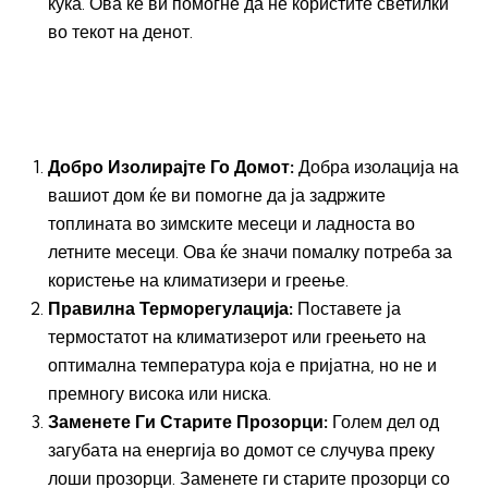
куќа. Ова ќе ви помогне да не користите светилки
во текот на денот.
Добро Изолирајте Го Домот:
Добра изолација на
вашиот дом ќе ви помогне да ја задржите
топлината во зимските месеци и ладноста во
летните месеци. Ова ќе значи помалку потреба за
користење на климатизери и греење.
Правилна Терморегулација:
Поставете ја
термостатот на климатизерот или греењето на
оптимална температура која е пријатна, но не и
премногу висока или ниска.
Заменете Ги Старите Прозорци:
Голем дел од
загубата на енергија во домот се случува преку
лоши прозорци. Заменете ги старите прозорци со