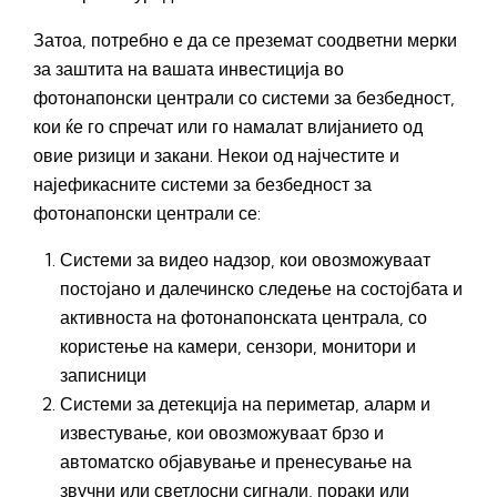
Затоа, потребно е да се преземат соодветни мерки
за заштита на вашата инвестиција во
фотонапонски централи со системи за безбедност,
кои ќе го спречат или го намалат влијанието од
овие ризици и закани. Некои од најчестите и
најефикасните системи за безбедност за
фотонапонски централи се:
Системи за видео надзор, кои овозможуваат
постојано и далечинско следење на состојбата и
активноста на фотонапонската централа, со
користење на камери, сензори, монитори и
записници
Системи за детекција на периметар, аларм и
известување, кои овозможуваат брзо и
автоматско објавување и пренесување на
звучни или светлосни сигнали, пораки или