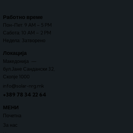
Работно време
Пон-Пет: 9 AM – 5 PM
Сабота: 10 AM – 2 PM
Недела: Затворено
Локација
Македонија —
бул.Јане Сандански 32,
Скопје 1000
info@solar-nrg.mk
+389 78 34 22 64
МЕНИ
Почетна
За нас