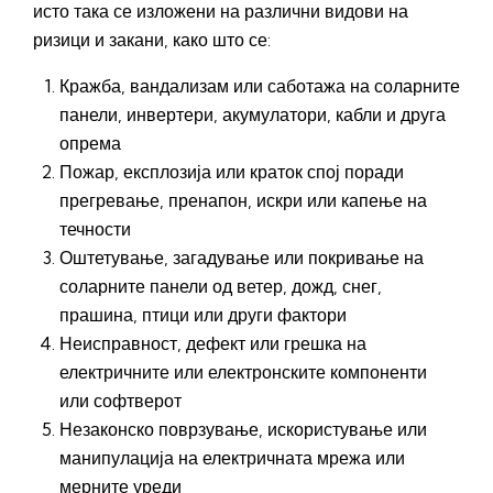
исто така се изложени на различни видови на
ризици и закани, како што се:
Кражба, вандализам или саботажа на соларните
панели, инвертери, акумулатори, кабли и друга
опрема
Пожар, експлозија или краток спој поради
прегревање, пренапон, искри или капење на
течности
Оштетување, загадување или покривање на
соларните панели од ветер, дожд, снег,
прашина, птици или други фактори
Неисправност, дефект или грешка на
електричните или електронските компоненти
или софтверот
Незаконско поврзување, искористување или
манипулација на електричната мрежа или
мерните уреди