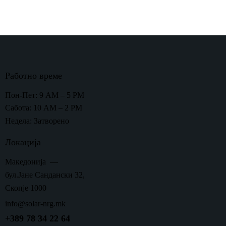
1
Работно време
Пон-Пет: 9 AM – 5 PM
Сабота: 10 AM – 2 PM
Недела: Затворено
Локација
Македонија —
бул.Јане Сандански 32,
Скопје 1000
info@solar-nrg.mk
+389 78 34 22 64