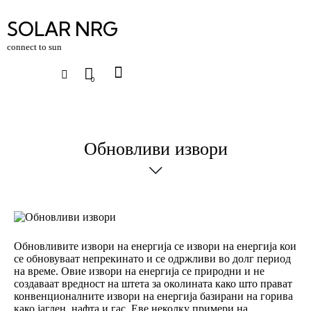
SOLAR NRG
connect to sun
0
Обновливи извори
Обновливите извори на енергија се извори на енергија кои
се обновуваат непрекинато и се одржливи во долг период
на време. Овие извори на енергија се природни и не
создаваат вредност на штета за околината како што прават
конвенционалните извори на енергија базирани на горива
како јаглен, нафта и гас. Еве неколку примери на