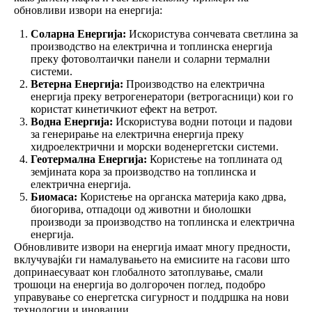
обновливи извори на енергија:
Соларна Енергија:
Искористува сончевата светлина за
производство на електрична и топлинска енергија
преку фотоволтаички панели и соларни термални
системи.
Ветерна Енергија:
Производство на електрична
енергија преку ветрогенератори (ветрогасници) кои го
користат кинетичкиот ефект на ветрот.
Водна Енергија:
Искористува водни потоци и падови
за генерирање на електрична енергија преку
хидроелектрични и морски воденергетски системи.
Геотермална Енергија:
Користење на топлината од
земјината кора за производство на топлинска и
електрична енергија.
Биомаса:
Користење на органска материја како дрва,
биогорива, отпадоци од животни и биолошки
производи за производство на топлинска и електрична
енергија.
Обновливите извори на енергија имаат многу предности,
вклучувајќи ги намалувањето на емисиите на гасови што
допринаесуваат кон глобалното затоплување, смали
трошоци на енергија во долгорочен поглед, подобро
управување со енергетска сигурност и поддршка на нови
технологии и иновации.