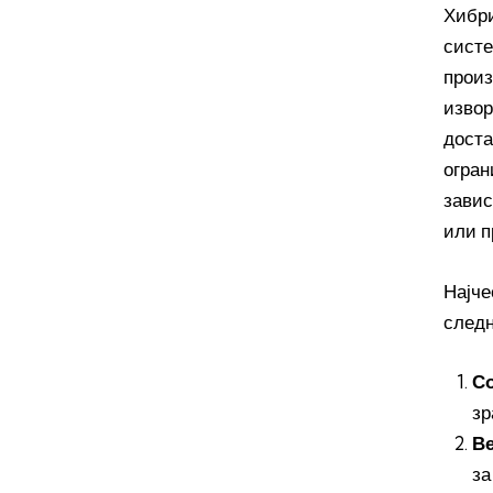
Хибри
систе
произ
извор
доста
огран
завис
или п
Најче
следн
С
зр
Ве
за