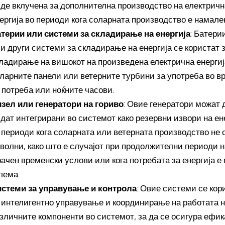
де вклучена за дополнителна производство на електричн
ергија во периоди кога соларната производство е намале
терии или системи за складирање на енергија
: Батери
и други системи за складирање на енергија се користат 
ладирање на вишокот на произведена електрична енергиј
ларните панели или ветерните турбини за употреба во в
 потреба или ноќните часови.
зел или генератори на гориво
: Овие генератори можат 
дат интегрирани во системот како резервни извори на ен
 периоди кога соларната или ветерната производство не 
волни, како што е случајот при продолжителни периоди н
ачен временски услови или кога потребата за енергија е
лема.
стеми за управување и контрола
: Овие системи се кор
 интелигентно управување и координирање на работата 
зличните компоненти во системот, за да се осигура ефи