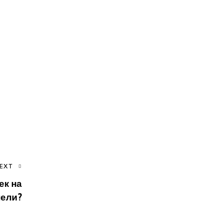
EXT
ек на
нели?