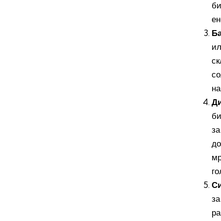
би
ен
Ба
ил
ск
со
на
Ди
би
за
до
мр
го
Си
за
ра