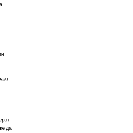
а
ви
ваат
ерот
же да