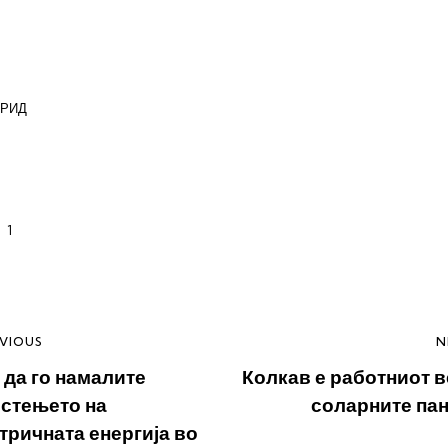
БРИД
1
ost
VIOUS
N
 да го намалите
Колкав е работниот в
avigation
стењето на
соларните па
тричната енергија во