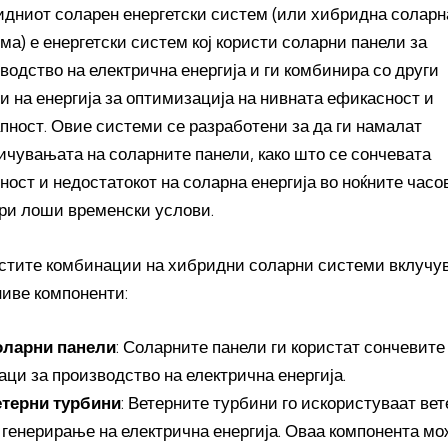
дниот соларен енергетски систем (или хибридна соларн
ма) е енергетски систем кој користи соларни панели за
водство на електрична енергија и ги комбинира со други
и на енергија за оптимизација на нивната ефикасност и
пност. Овие системи се разработени за да ги намалат
ичувањата на соларните панели, како што се сончевата
ност и недостатокот на соларна енергија во ноќните часо
ри лоши временски услови.
стите комбинации на хибридни соларни системи вклучу
иве компоненти:
оларни панели
: Соларните панели ги користат сончевите
аци за производство на електрична енергија.
терни турбини
: Ветерните турбини го искористуваат вет
 генерирање на електрична енергија. Оваа компонента мо