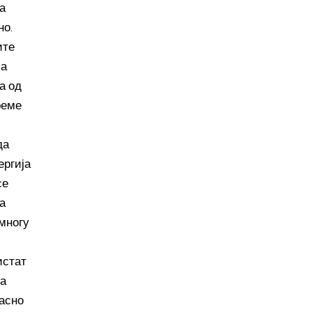
а
но.
ите
за
а од
реме
да
ергија
се
а
 многу
истат
на
касно