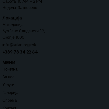
Сабота: 10 AM – 2 PM
Недела: Затворено
Локација
Македонија —
бул.Јане Сандански 32,
Скопје 1000
info@solar-nrg.mk
+389 78 34 22 64
МЕНИ
Почетна
За нас
Услуги
Галерија
Опрема
Контакт