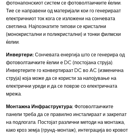
фотонапонскиот систем се фотоволтаичките ќелии.
Тие се направени од материјали кои го генерираат
електричниот ток кога се изложени на сончевата
светлина. Најпознатите типови се кристални
(монокристални и поликристални) и тонки филмски
ќелии.
Инвертери:
Сончевата енергија што се генерира од
фотоволтаичките ќелии е DC (постојана струја).
Инвертерите го конвертираат DC во AC (изменична
струја) која може да се користи за напојување на
електрични уреди и да се поврзе со електричната
мрежа.
Монтажна Инфраструктура:
Фотоволтаичките
панели треба да се правилно инсталираат и закрепат
на подлогата. Постојат различни методи на монтажа,
како кроз земја (грунд-монтаж), интеграција во кровот