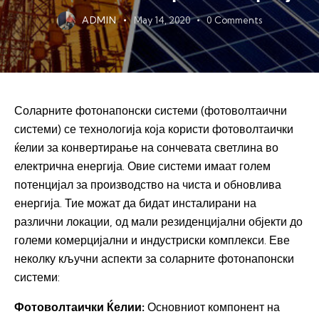
ADMIN
May 14, 2020
0
Comments
Соларните фотонапонски системи (фотоволтаични
системи) се технологија која користи фотоволтаички
ќелии за конвертирање на сончевата светлина во
електрична енергија. Овие системи имаат голем
потенцијал за производство на чиста и обновлива
енергија. Тие можат да бидат инсталирани на
различни локации, од мали резиденцијални објекти до
големи комерцијални и индустриски комплекси. Еве
неколку кључни аспекти за соларните фотонапонски
системи:
Фотоволтаички Ќелии:
Основниот компонент на