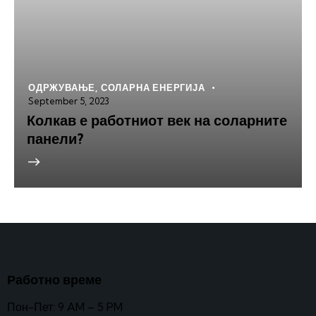
ОДРЖУВАЊЕ
,
СОЛАРНА ЕНЕРГИЈА
September 5, 2023
Колкав е работниот век на соларните
панели?
Работно време
Пон-Пет: 9 AM – 5 PM