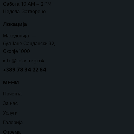
Сабота: 10 AM – 2 PM
Недела: Затворено
Локација
Македонија —
бул.Јане Сандански 32,
Скопје 1000
info@solar-nrg.mk
+389 78 34 22 64
МЕНИ
Почетна
За нас
Услуги
Галерија
Опрема