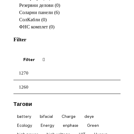
Резервни делови
(0)
Соларни панели
(6)
СолКабли
(0)
ФНС комплет
(0)
Filter
Filter
Min
Max
Тагови
price
price
battery
bifacial
Charge
deye
Ecology
Energy
enphase
Green