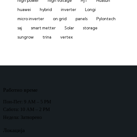
high power
high voltage
HJT
Huasun
huawei
hybrid
inverter
Longi
micro inverter
on grid
panels
Pylontech
saj
smart metter
Solar
storage
sungrow
trina
vertex
Работно време
Пон-Пет: 9 AM – 5 PM
Сабота: 10 AM – 2 PM
Недела: Затворено
Локација