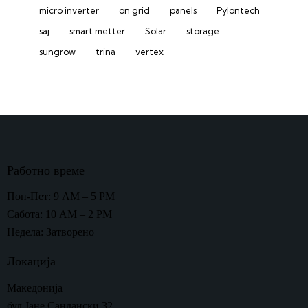
micro inverter
on grid
panels
Pylontech
saj
smart metter
Solar
storage
sungrow
trina
vertex
Работно време
Пон-Пет: 9 AM – 5 PM
Сабота: 10 AM – 2 PM
Недела: Затворено
Локација
Македонија —
бул.Јане Сандански 32,