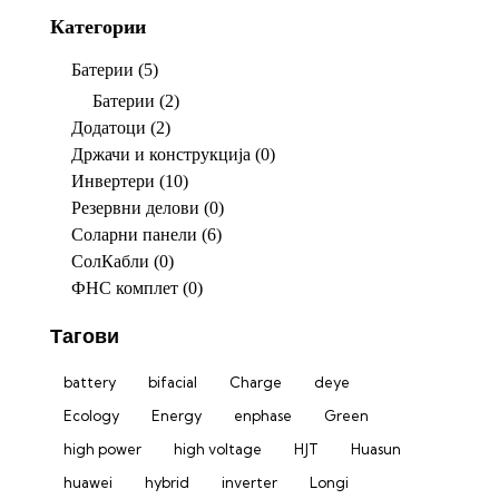
Категории
Батерии
(5)
Батерии
(2)
Додатоци
(2)
Држачи и конструкција
(0)
Инвертери
(10)
Резервни делови
(0)
Соларни панели
(6)
СолКабли
(0)
ФНС комплет
(0)
Тагови
battery
bifacial
Charge
deye
Ecology
Energy
enphase
Green
high power
high voltage
HJT
Huasun
huawei
hybrid
inverter
Longi