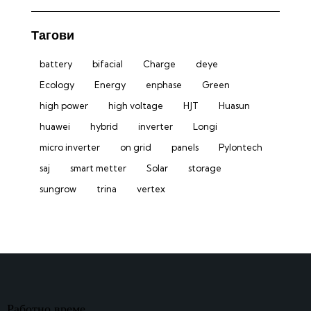
Min
Max
Тагови
price
price
battery
bifacial
Charge
deye
Ecology
Energy
enphase
Green
high power
high voltage
HJT
Huasun
huawei
hybrid
inverter
Longi
micro inverter
on grid
panels
Pylontech
saj
smart metter
Solar
storage
sungrow
trina
vertex
Работно време