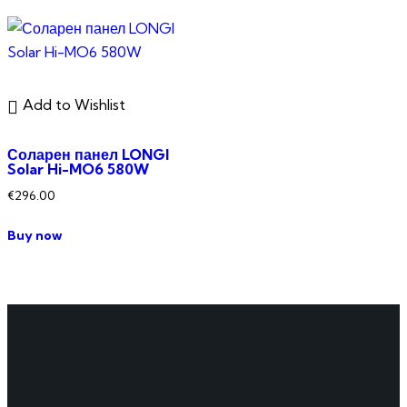
Add to Wishlist
Соларен панел LONGI
Solar Hi-MO6 580W
€
296.00
Buy now