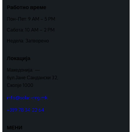
Работно време
Пон-Пет: 9 AM – 5 PM
Сабота: 10 AM – 2 PM
Недела: Затворено
Локација
Македонија —
бул.Јане Сандански 32,
Скопје 1000
info@solar-nrg.mk
+389 78 34 22 64
МЕНИ