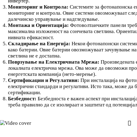
инвертер.
Мониторинг и Контрола:
Системите за фотонапонска ен
мониторинг и контрола. Овие системи овозможуваат след
далечинско управување и надгледување.
Монтажа и Ориентација:
Фотоволтаичките панели треба
максимална изложеност на сончевата светлина. Ориентаци
нивната ефикасност.
Складирање на Енергија:
Некои фотонапонски системи 
како батерии. Овие батерии овозможуваат зачувување на
светлина не е достапна.
Поврзување на Електричната Мрежа:
Произведената е
локалната електрична мрежа. Ова може да овозможи про
енергетската компанија (нето-мерење).
Сертификации и Регулативи:
При инсталација на фотон
електрични стандарди и регулативи. Исто така, може да 
сертификации.
Безбедност:
Безбедноста е важен аспект при инсталациј
треба правилно да се изолираат и заштитат од потенција