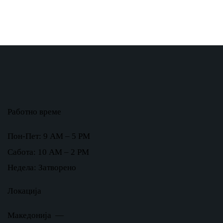
Работно време
Пон-Пет: 9 AM – 5 PM
Сабота: 10 AM – 2 PM
Недела: Затворено
Локација
Македонија —