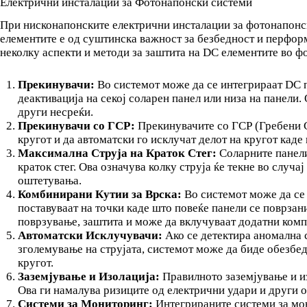
Електрични инсталации за Фотонапонски системи
При нисконапонските електрични инсталации за фотонапонски
елементите е од суштинска важност за безбедност и перформ
неколку аспекти и методи за заштита на DC елементите во ф
Прекинувачи:
Во системот може да се интегрираат DC 
деактивација на секој соларен панел или низа на панели
други несреќи.
Прекинувачи со ГСР:
Прекинувачите со ГСР (Гребени С
кругот и да автоматски го исклучат делот на кругот каде
Максимална Струја на Краток Стег:
Соларните панели
краток стег. Ова означува колку струја ќе текне во случа
оштетувања.
Комбинирани Кутии за Врска:
Во системот може да се 
поставуваат на точки каде што повеќе панели се поврзан
поврзување, заштита и може да вклучуваат додатни комп
Автоматски Исклучувачи:
Ако се детектира аномална с
зголемување на струјата, системот може да биде обезбед
кругот.
Заземјување и Изолација:
Правилното заземјување и из
Ова ги намалува ризиците од електрични удари и други 
Системи за Мониторинг:
Интегрираните системи за мон