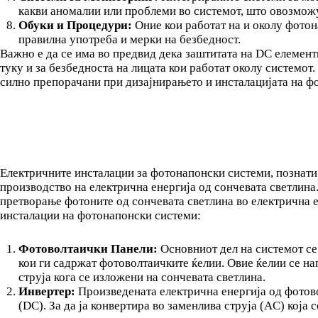
какви аномалии или проблеми во системот, што овозможу
Обуки и Процедури:
Оние кои работат на и околу фотон
правилна употреба и мерки на безбедност.
Важно е да се има во предвид дека заштитата на DC елементи
туку и за безбедноста на лицата кои работат околу системо
силно препорачани при дизајнирањето и инсталацијата на ф
Електричните инсталации за фотонапонски системи, познати и
производство на електрична енергија од сончевата светлина
претворање фотоните од сончевата светлина во електрична е
инсталации на фотонапонски системи:
Фотоволтаички Панели:
Основниот дел на системот се
кои ги садржат фотоволтаичките ќелии. Овие ќелии се на
струја кога се изложени на сончевата светлина.
Инвертер:
Произведената електрична енергија од фотово
(DC). За да ја конвертира во заменлива струја (AC) која 