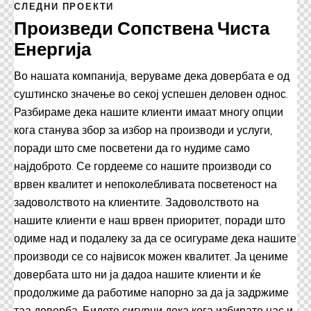
СЛЕДНИ ПРОЕКТИ
Произведи Сопствена Чиста
Енергија
Во нашата компанија, веруваме дека довербата е од
суштинско значење во секој успешен деловен однос.
Разбираме дека нашите клиенти имаат многу опции
кога станува збор за избор на производи и услуги,
поради што сме посветени да го нудиме само
најдоброто. Се гордееме со нашите производи со
врвен квалитет и непоколебливата посветеност на
задоволството на клиентите. Задоволството на
нашите клиенти е наш врвен приоритет, поради што
одиме над и подалеку за да се осигураме дека нашите
производи се со највисок можен квалитет. Ја цениме
довербата што ни ја дадоа нашите клиенти и ќе
продолжиме да работиме напорно за да ја задржиме
таа доверба. Бидете сигурни дека кога избирате нас и